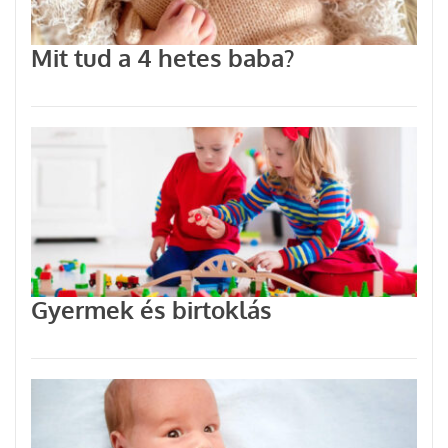
Mit tud a 4 hetes baba?
Gyermek és birtoklás