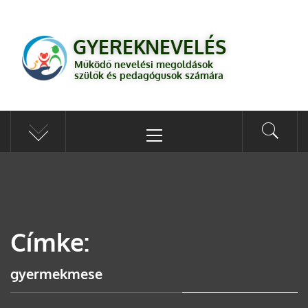
GYEREKNEVELÉS
Működő válaszok a gyereknevelés kérdéseire szülők és pedagógusok
GYEREKNEVELÉS
számára
Működő nevelési megoldások
szülők és pedagógusok számára
Címke:
gyermekmese