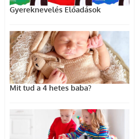
Gyereknevelés Előadások
Mit tud a 4 hetes baba?