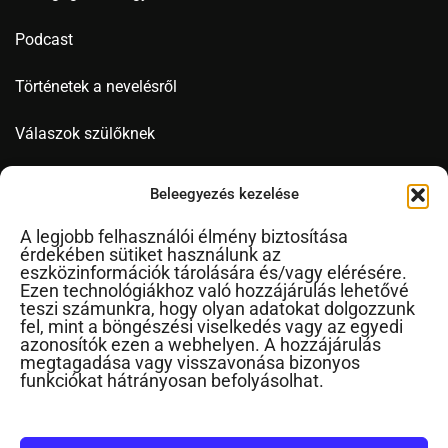
Podcast
Történetek a nevelésről
Válaszok szülőknek
Videó
Beleegyezés kezelése
A legjobb felhasználói élmény biztosítása
érdekében sütiket használunk az
Novák Ferenc
eszközinformációk tárolására és/vagy elérésére.
Ezen technológiákhoz való hozzájárulás lehetővé
Cikkek ábécérendben
teszi számunkra, hogy olyan adatokat dolgozzunk
fel, mint a böngészési viselkedés vagy az egyedi
Impresszum
azonosítók ezen a webhelyen. A hozzájárulás
RSS
megtagadása vagy visszavonása bizonyos
funkciókat hátrányosan befolyásolhat.
Kapcsolat