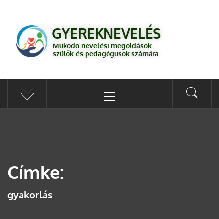
GYEREKNEVELÉS
Működő válaszok a gyereknevelés kérdéseire szülők és pedagógusok
GYEREKNEVELÉS
számára
Működő nevelési megoldások
szülők és pedagógusok számára
Címke:
gyakorlás