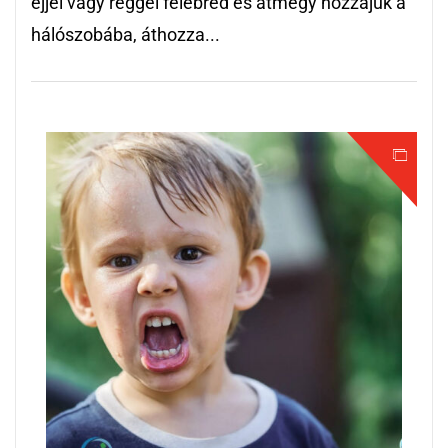
éjjel vagy reggel felébred és átmegy hozzájuk a
hálószobába, áthozza...