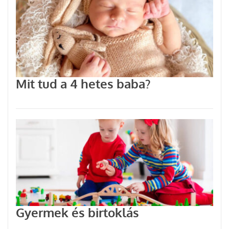
Mit tud a 4 hetes baba?
Gyermek és birtoklás