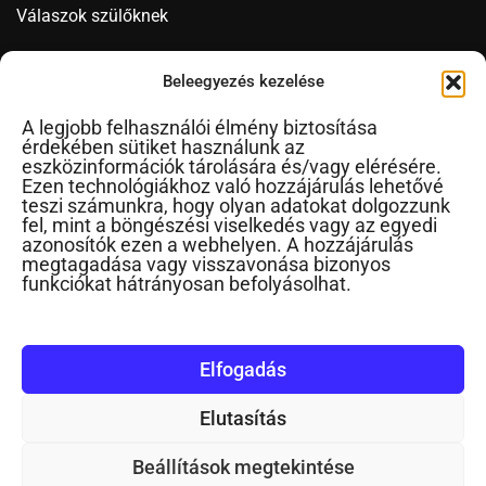
Válaszok szülőknek
Videó
Beleegyezés kezelése
A legjobb felhasználói élmény biztosítása
érdekében sütiket használunk az
Novák Ferenc
eszközinformációk tárolására és/vagy elérésére.
Ezen technológiákhoz való hozzájárulás lehetővé
Cikkek ábécérendben
teszi számunkra, hogy olyan adatokat dolgozzunk
fel, mint a böngészési viselkedés vagy az egyedi
Impresszum
azonosítók ezen a webhelyen. A hozzájárulás
RSS
megtagadása vagy visszavonása bizonyos
funkciókat hátrányosan befolyásolhat.
Kapcsolat
Elfogadás
Elutasítás
©2024. Minden jog fenntartva
Beállítások megtekintése
Gyereknevelés Podcast
Gyereknevelés YouTube