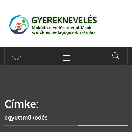
GYEREKNEVELÉS
Működő válaszok a gyereknevelés kérdéseire szülők és pedagógusok
GYEREKNEVELÉS
számára
Működő nevelési megoldások
szülők és pedagógusok számára
Címke:
együttműködés