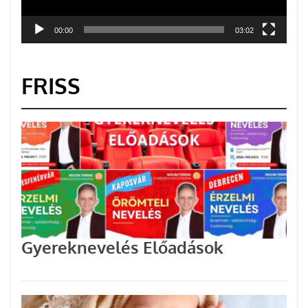
00:00
03:02
FRISS
Gyereknevelés Előadások