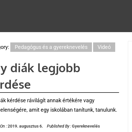
ory:
Pedagógus és a gyereknevelés
Videó
y diák legjobb
rdése
iák kérdése rávilágít annak értékére vagy
telenségére, amit egy iskolában tanítunk, tanulunk.
On :
2019. augusztus 6.
Published By :
Gyereknevelés