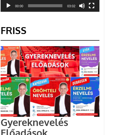
00:00
03:02
FRISS
Gyereknevelés
Előadások