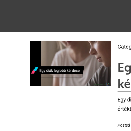
Categ
Eg
ké
Egy d
érték
Posted 