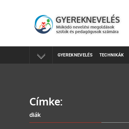
GYEREKNEVELÉS
Működő válaszok a gyereknevelés kérdéseire szülők és 
GYEREKNEVELÉS
Működő nevelési megoldások
szülők és pedagógusok számára
GYEREKNEVELÉS
TECHNIKÁK
Címke:
diák