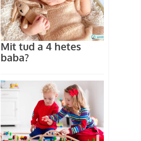
Mit tud a 4 hetes
baba?