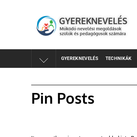
GYEREKNEVELÉS
Működő válaszok a gyereknevelés kérdéseire szülők és 
GYEREKNEVELÉS
Működő nevelési megoldások
szülők és pedagógusok számára
GYEREKNEVELÉS
TECHNIKÁK
Pin Posts