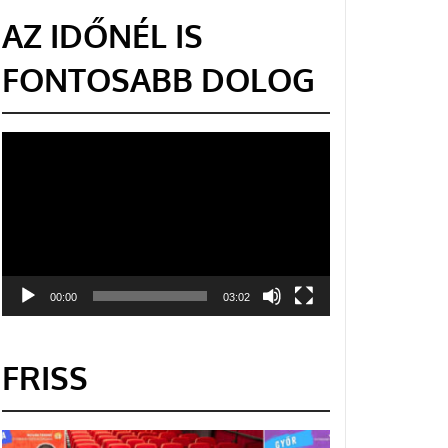
AZ IDŐNÉL IS
FONTOSABB DOLOG
Videólejátszó
00:00
03:02
FRISS