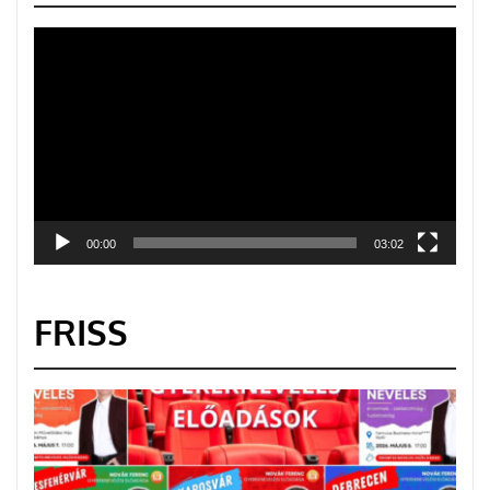
Videólejátszó
00:00
03:02
FRISS