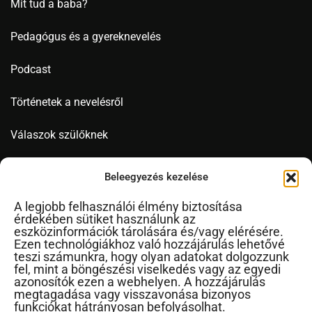
Mit tud a baba?
Pedagógus és a gyereknevelés
Podcast
Történetek a nevelésről
Válaszok szülőknek
Videó
Beleegyezés kezelése
A legjobb felhasználói élmény biztosítása
érdekében sütiket használunk az
Novák Ferenc
eszközinformációk tárolására és/vagy elérésére.
Ezen technológiákhoz való hozzájárulás lehetővé
Cikkek ábécérendben
teszi számunkra, hogy olyan adatokat dolgozzunk
fel, mint a böngészési viselkedés vagy az egyedi
Impresszum
azonosítók ezen a webhelyen. A hozzájárulás
RSS
megtagadása vagy visszavonása bizonyos
funkciókat hátrányosan befolyásolhat.