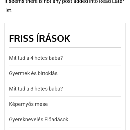
It seems there is not any post added into Read Later
list.
FRISS ÍRÁSOK
Mit tud a 4 hetes baba?
Gyermek és birtoklás
Mit tud a 3 hetes baba?
Képernyős mese
Gyereknevelés Előadások