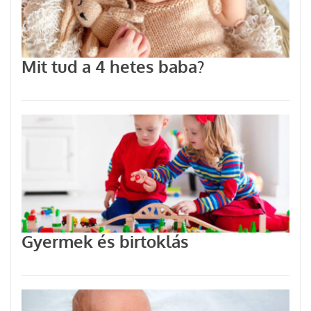
Mit tud a 4 hetes baba?
Gyermek és birtoklás