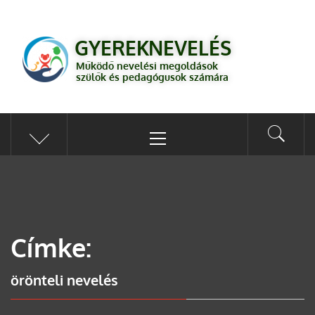
GYEREKNEVELÉS
Működő válaszok a gyereknevelés kérdéseire szülők és pedagógusok
GYEREKNEVELÉS
számára
Működő nevelési megoldások
szülők és pedagógusok számára
Címke:
örönteli nevelés