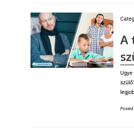
Categ
A 
sz
Ugye 
szülő
legjo
Posted 