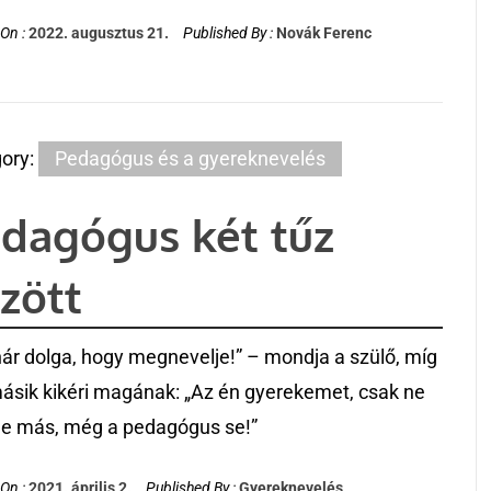
On :
2022. augusztus 21.
Published By :
Novák Ferenc
ory:
Pedagógus és a gyereknevelés
dagógus két tűz
zött
nár dolga, hogy megnevelje!” – mondja a szülő, míg
ásik kikéri magának: „Az én gyerekemet, csak ne
je más, még a pedagógus se!”
On :
2021. április 2.
Published By :
Gyereknevelés