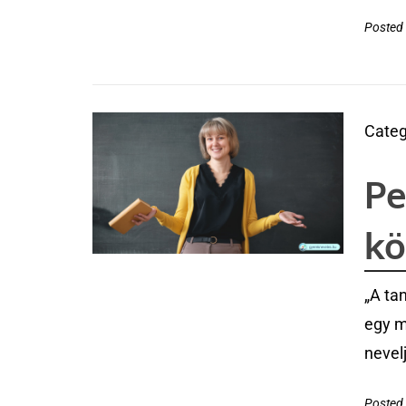
Posted 
Categ
Pe
kö
„A ta
egy m
nevel
Posted 