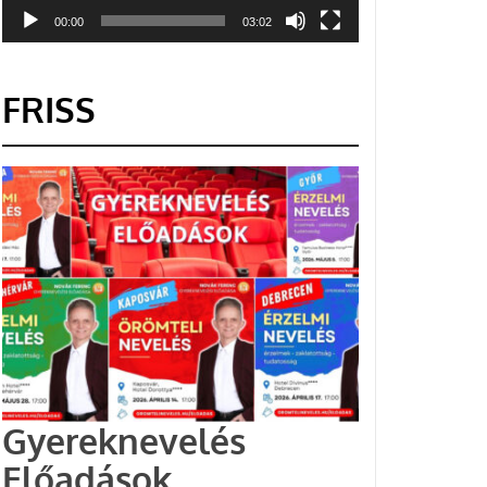
00:00
03:02
FRISS
Gyereknevelés
Előadások