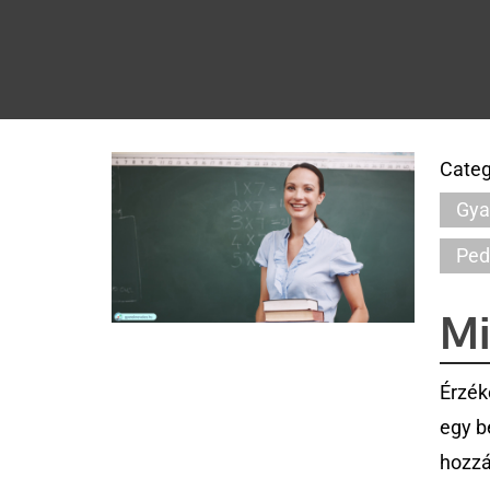
Categ
Gya
Ped
Mi
Érzék
egy b
hozzá