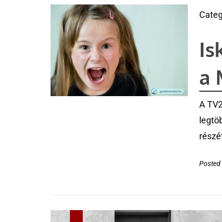
Categ
Is
a 
A TV2
legtö
részé
Posted 