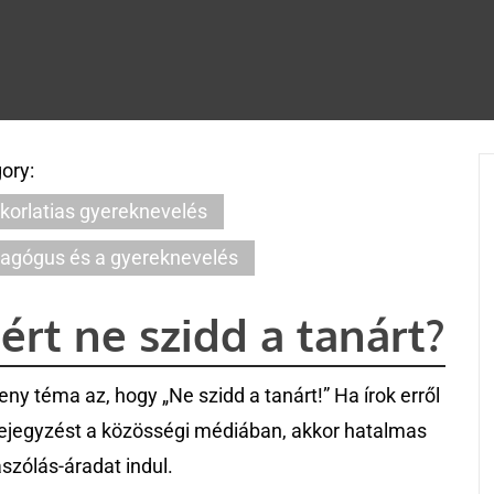
ory:
korlatias gyereknevelés
agógus és a gyereknevelés
ért ne szidd a tanárt?
eny téma az, hogy „Ne szidd a tanárt!” Ha írok erről
ejegyzést a közösségi médiában, akkor hatalmas
szólás-áradat indul.