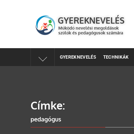
GYEREKNEVELÉS
Működő válaszok a gyereknevelés kérdéseire szülők és 
GYEREKNEVELÉS
Működő nevelési megoldások
szülők és pedagógusok számára
GYEREKNEVELÉS
TECHNIKÁK
Címke:
pedagógus