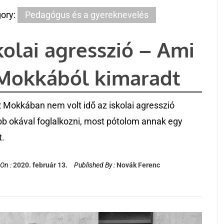
ory:
Pedagógus és a gyereknevelés
kolai agresszió – Ami
Mokkából kimaradt
 Mokkában nem volt idő az iskolai agresszió
bb okával foglalkozni, most pótolom annak egy
t.
On :
2020. február 13.
Published By :
Novák Ferenc