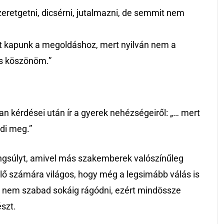
zeretgetni, dicsérni, jutalmazni, de semmit nem
t kapunk a megoldáshoz, mert nyilván nem a
is köszönöm.”
n kérdései után ír a gyerek nehézségeiről: „… mert
di meg.”
ngsúlyt, amivel más szakemberek valószínűleg
lő számára világos, hogy még a legsimább válás is
nem szabad sokáig rágódni, ezért mindössze
szt.