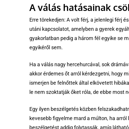
A válás hatásainak cs
Erre törekedjen: A volt férj, a jelenlegi férj 
utáni kapcsolatot, amelyben a gyerek egyá
gyakorlatban pedig a három fél egyike se m
egyikéről sem.
Ha a válás nagy hercehurcával, sok drámával
akkor érdemes őt arról kérdezgetni, hogy mi
ismerjen be felnőttek által elkövetett hibák
le nem szoktatják őket róla, de ebbe most
Egy ilyen beszélgetés közben felszakadhatn
kevesebb figyelme mard a múlton, ha arról l
beszélgetést addig folytassák, amíg látha