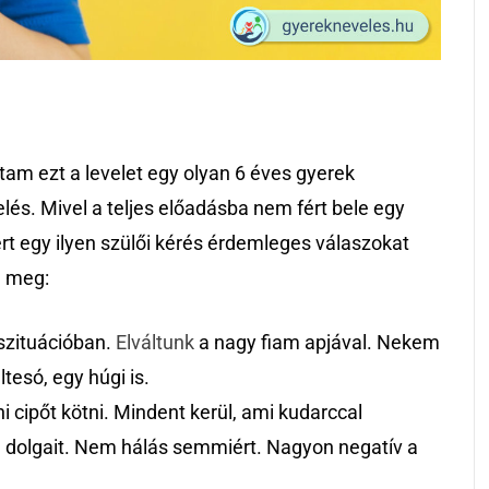
tam ezt a levelet egy olyan 6 éves gyerek
lés. Mivel a teljes előadásba nem fért bele egy
t egy ilyen szülői kérés érdemleges válaszokat
a meg:
 szituációban.
Elváltunk
a nagy fiam apjával. Nekem
tesó, egy húgi is.
i cipőt kötni. Mindent kerül, ami kudarccal
a dolgait. Nem hálás semmiért. Nagyon negatív a