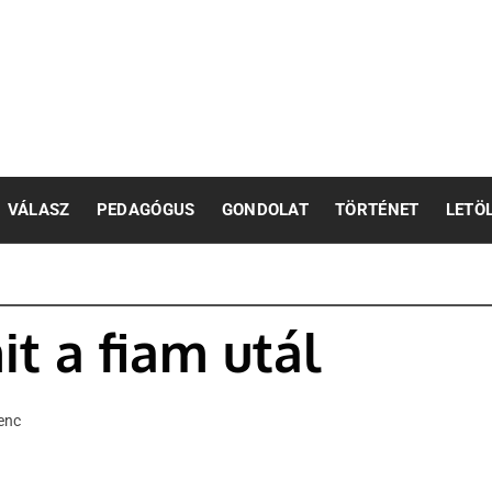
pedagógusok számára
VÁLASZ
PEDAGÓGUS
GONDOLAT
TÖRTÉNET
LETÖ
t a fiam utál
enc