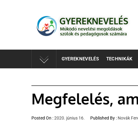
GYEREKNEVELÉS
Működő válaszok a gyereknevelés kérdéseire szülők és 
GYEREKNEVELÉS
Működő nevelési megoldások
szülők és pedagógusok számára
GYEREKNEVELÉS
TECHNIKÁK
Megfelelés, ami
Posted On :
2020. június 16.
Published By :
Novák Fer