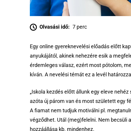
Olvasási idő:
7 perc
Egy online gyereknevelési előadás előtt kap
anyukájától, akinek nehezére esik a megfele
érdemleges válasz, ezért most pótolom, mer
kíván. A nevelési témát ez a levél határozz
„Iskola kezdés előtt állunk egy eleve nehéz
azóta új párom van és most született egy fél
A fiamat nem tudjuk motiválni pl. megtanuln
végződhet. Utál (meg)felelni. Nem becsüli 
hozzáállása kb. mindenhez.