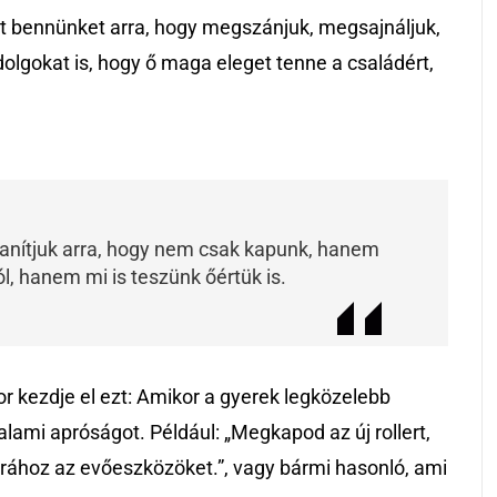
et bennünket arra, hogy megszánjuk, megsajnáljuk,
dolgokat is, hogy ő maga eleget tenne a családért,
anítjuk arra, hogy nem csak kapunk, hanem
, hanem mi is teszünk őértük is.
or kezdje el ezt: Amikor a gyerek legközelebb
valami apróságot. Például: „Megkapod az új rollert,
rához az evőeszközöket.”, vagy bármi hasonló, ami