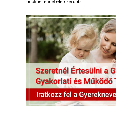
önöknél ennél életszerűbb.