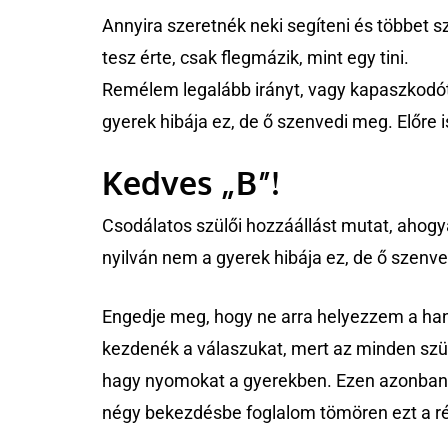
Annyira szeretnék neki segíteni és többet s
tesz érte, csak flegmázik, mint egy tini.
Remélem legalább irányt, vagy kapaszkodó
gyerek hibája ez, de ő szenvedi meg. Előre 
Kedves „B”!
Csodálatos szülői hozzáállást mutat, ahogya
nyilván nem a gyerek hibája ez, de ő szenve
Engedje meg, hogy ne arra helyezzem a ha
kezdenék a válaszukat, mert az minden szü
hagy nyomokat a gyerekben. Ezen azonban 
négy bekezdésbe foglalom tömören ezt a ré