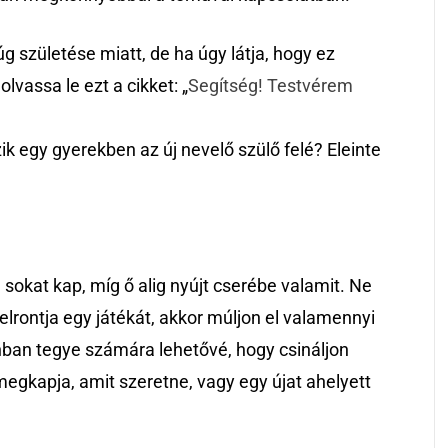
g születése miatt, de ha úgy látja, hogy ez
lvassa le ezt a cikket: „
Segítség! Testvérem
k egy gyerekben az új nevelő szülő felé? Eleinte
 sokat kap, míg ő alig nyújt cserébe valamit. Ne
lrontja egy játékát, akkor múljon el valamennyi
zonban tegye számára lehetővé, hogy csináljon
gkapja, amit szeretne, vagy egy újat ahelyett