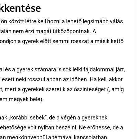
ökkentése
és ön között létre kell hozni a lehető legsimább válás
ltalán nem érzi magát ütközőpontnak. A
ondjon a gyerek előtt semmi rosszat a másik kettő
 és a gyerek számára is sok lelki fájdalommal járt,
 esett neki rosszul abban az időben. Ha kell, akkor
at, mert a gyerekek szeretik az őszinteséget (, amíg
 nem megyek bele).
ak „korábbi sebek”, de a végén a gyereknek
ehetősége volt nyíltan beszélni. Ne erőltesse, de a
tóan megkönnyebbül a témával kapcsolatban.