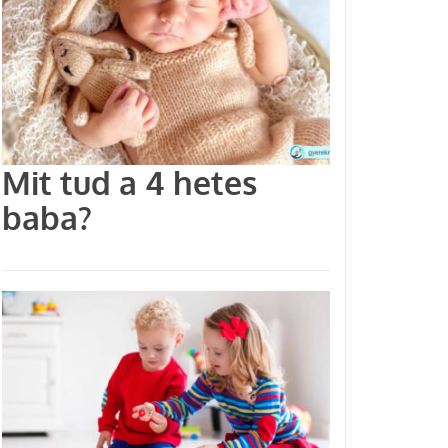
Mit tud a 4 hetes
baba?