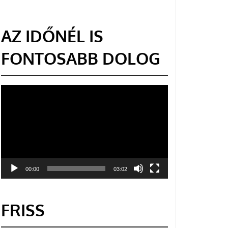
AZ IDŐNÉL IS
FONTOSABB DOLOG
Videólejátszó
00:00
03:02
FRISS